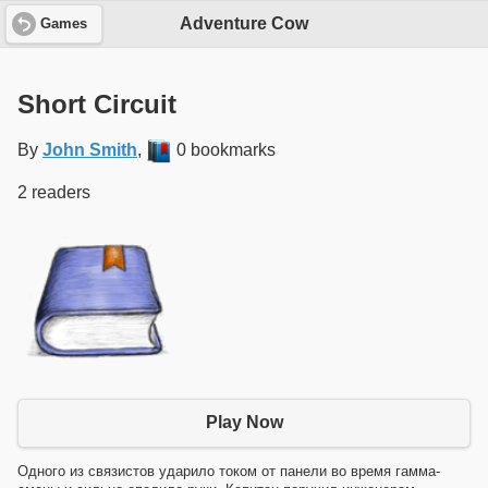
Adventure Cow
Games
Short Circuit
By
John Smith
,
0 bookmarks
2 readers
Play Now
Одного из связистов ударило током от панели во время гамма-