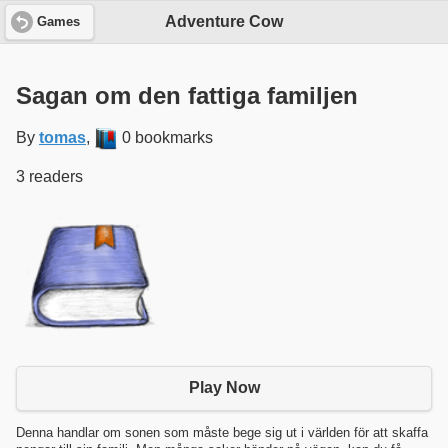
Adventure Cow
Games
Sagan om den fattiga familjen
By
tomas
,
0 bookmarks
3 readers
Play Now
Denna handlar om sonen som måste bege sig ut i världen för att skaffa